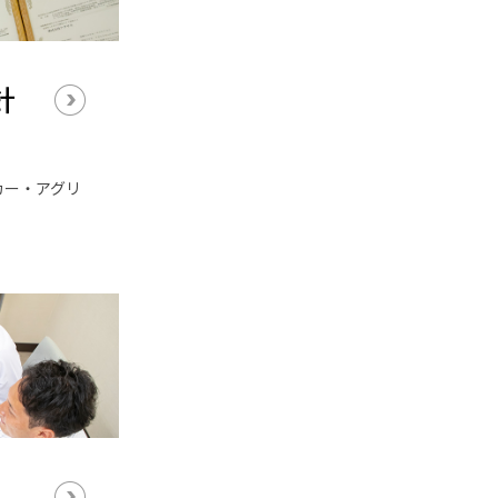
針
カー・アグリ