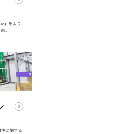
ue」をより
計画。
ン
明性に関する