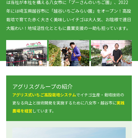
は当社が本社を構える八女市に「プーさんのいちご園」、2022
年には埼玉県越谷市に「越谷いちごみらい園」をオープン！高設
栽培で育てた赤く大きく美味しいイチゴは大人気、お陰様で連日
大賑わい！地域活性化とともに農業支援の一助も担っています。
アグリスグループの紹介
アグリス式いちご高設栽培システム
でイチゴ生産・栽培技術の
更なる向上と技術開発を実施するために八女市・越谷市に
実践
農場を経営
しています。