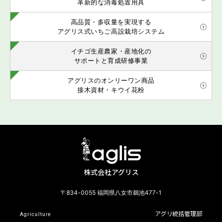
革新的な消毒処置用具
高品質・多収量を実現する
アグリス式いちご高設栽培システム
イチゴ生産農家・産地化の
サポートと育成研修事業
アグリスのオンリーワン商品
接木資材・キウイ花粉
株式会社アグリス
〒834-0055 福岡県八女市鵜池477-1
アグリ統括管理部
Agriculture